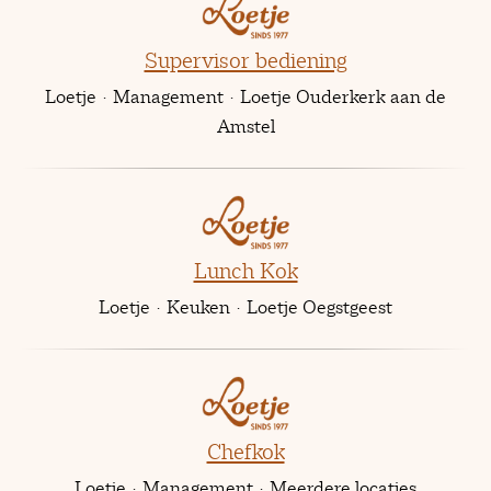
Supervisor bediening
Loetje
·
Management
·
Loetje Ouderkerk aan de
Amstel
Lunch Kok
Loetje
·
Keuken
·
Loetje Oegstgeest
Chefkok
Loetje
·
Management
·
Meerdere locaties