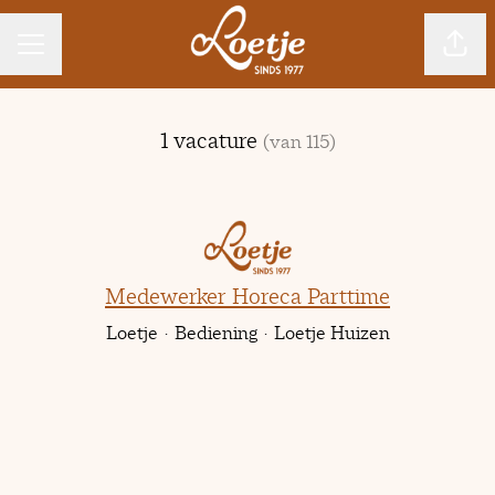
CARRIÈREMENU
Pagin
1 vacature
(van 115)
Medewerker Horeca Parttime
Loetje
·
Bediening
·
Loetje Huizen