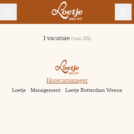
CARRIÈREMENU
Pagin
1 vacature
(van 115)
Horecamanager
Loetje
·
Management
·
Loetje Rotterdam Weena