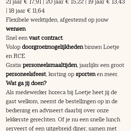
21 jaar € 17,91 | 20 jaar € 15,22 | 19 jaar € 13,43
| 18 jaar € 11,64
Flexibele werktijden, afgestemd op jouw
wensen
.
Snel een
vast contract
.
Volop
doorgroeimogelijkheden
binnen Loetje
en RCE
Gratis
personeelsmaaltijden
, jaarlijks een groot
personeelsfeest
, korting op
sporten
en meer.
Wat ga jij doen?
Als medewerker horeca bij Loetje heet jij de
gast welkom, neemt de bestellingen op in de
bediening en adviseert daarbij over onze
lekkerste gerechten. Of je nu een snelle lunch
serveert of een uitgebreid diner; samen met