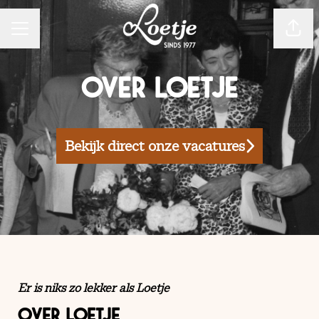
CARRIÈREMENU
Pagin
Over Loetje
Bekijk direct onze vacatures
Er is niks zo lekker als Loetje
OVER LOETJE