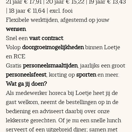
21 jaar € 17,91 | 20 jaar € 15,22 | 19 jaar € 13,43
| 18 jaar € 11,64
| excl. fooi
Flexibele werktijden, afgestemd op jouw
wensen
.
Snel een
vast contract
.
Volop
doorgroeimogelijkheden
binnen Loetje
en RCE
Gratis
personeelsmaaltijden
, jaarlijks een groot
personeelsfeest
, korting op
sporten
en meer.
Wat ga jij doen?
Als medewerker horeca bij Loetje heet jij de
gast welkom, neemt de bestellingen op in de
bediening en adviseert daarbij over onze
lekkerste gerechten. Of je nu een snelle lunch
serveert of een uitgebreid diner; samen met