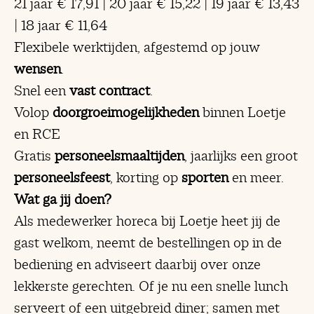
21 jaar € 17,91 | 20 jaar € 15,22 | 19 jaar € 13,43
| 18 jaar € 11,64
Flexibele werktijden, afgestemd op jouw
wensen
.
Snel een
vast contract
.
Volop
doorgroeimogelijkheden
binnen Loetje
en RCE
Gratis
personeelsmaaltijden
, jaarlijks een groot
personeelsfeest
, korting op
sporten
en meer.
Wat ga jij doen?
Als medewerker horeca bij Loetje heet jij de
gast welkom, neemt de bestellingen op in de
bediening en adviseert daarbij over onze
lekkerste gerechten. Of je nu een snelle lunch
serveert of een uitgebreid diner; samen met