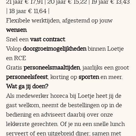
21 jaar € 17,91 | 20 jaar € 15,22 | 19 jaar € 13,43
| 18 jaar € 11,64 |
Flexibele werktijden, afgestemd op jouw
wensen
.
Snel een
vast contract
.
Volop
doorgroeimogelijkheden
binnen Loetje
en RCE
Gratis
personeelsmaaltijden
, jaarlijks een groot
personeelsfeest
, korting op
sporten
en meer.
Wat ga jij doen?
Als medewerker horeca bij Loetje heet jij de
gast welkom, neemt de bestellingen op in de
bediening en adviseert daarbij over onze
lekkerste gerechten. Of je nu een snelle lunch
serveert of een uitgebreid diner; samen met