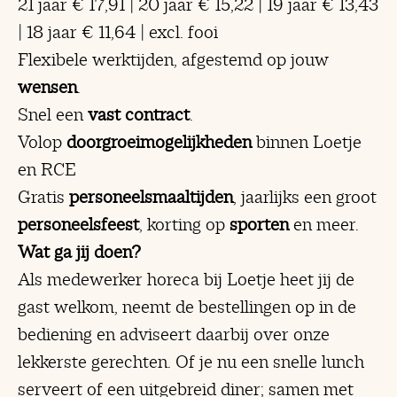
21 jaar € 17,91 | 20 jaar € 15,22 | 19 jaar € 13,43
| 18 jaar € 11,64
| excl. fooi
Flexibele werktijden, afgestemd op jouw
wensen
.
Snel een
vast contract
.
Volop
doorgroeimogelijkheden
binnen Loetje
en RCE
Gratis
personeelsmaaltijden
, jaarlijks een groot
personeelsfeest
, korting op
sporten
en meer.
Wat ga jij doen?
Als medewerker horeca bij Loetje heet jij de
gast welkom, neemt de bestellingen op in de
bediening en adviseert daarbij over onze
lekkerste gerechten. Of je nu een snelle lunch
serveert of een uitgebreid diner; samen met