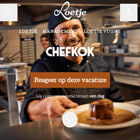
CARRIÈREMENU
Pagin
LOETJE
·
MANAGEMENT
·
LOETJE VUGHT
Chefkok
Reageer op deze vacature
We reageren meestal binnen
een dag