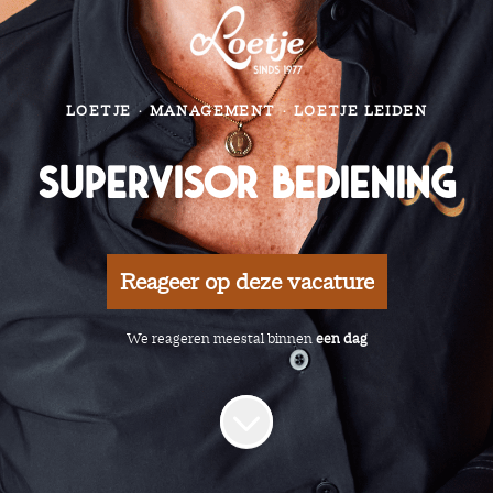
LOETJE
·
MANAGEMENT
·
LOETJE LEIDEN
Supervisor bediening
Reageer op deze vacature
We reageren meestal binnen
een dag