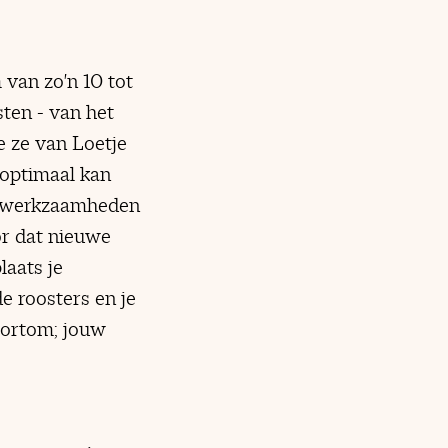
 van zo'n 10 tot
sten - van het
e ze van Loetje
 optimaal kan
de werkzaamheden
or dat nieuwe
laats je
e roosters en je
Kortom; jouw