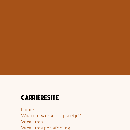
Carrièresite
Home
Waarom werken bij Loetje?
Vacatures
Vacatures per afdeling