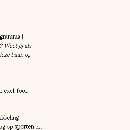
rogramma |
 Weet jij als
 deze baan op
 excl. fooi.
ikkeling
ing op
sporten
en