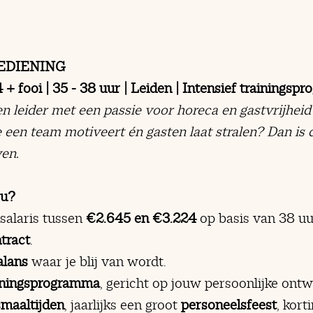
EDIENING
 + fooi | 35 - 38 uur | Leiden | Intensief trainingsp
en leider met een passie voor horeca en gastvrijheid?
 een team motiveert én gasten laat stralen? Dan is
ven.
ou?
salaris tussen
€2.645 en €3.224
op basis van 38 uur
tract
.
alans
waar je blij van wordt.
ainingsprogramma
, gericht op jouw persoonlijke ontw
maaltijden
, jaarlijks een groot
personeelsfeest
, kort