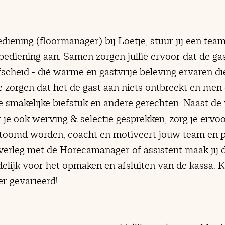
diening (floormanager) bij Loetje, stuur jij een team
e bediening aan. Samen zorgen jullie ervoor dat de ga
scheid - dié warme en gastvrije beleving ervaren di
ie zorgen dat het de gast aan niets ontbreekt en men
e smakelijke biefstuk en andere gerechten. Naast 
er je ook werving & selectie gesprekken, zorg je ervo
estoomd worden, coacht en motiveert jouw team en p
overleg met de Horecamanager of assistent maak jij d
elijk voor het opmaken en afsluiten van de kassa. 
r gevarieerd!