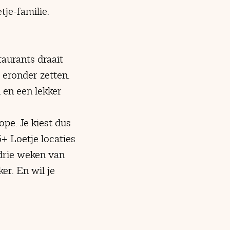
tje-familie.
taurants draait
 eronder zetten.
 en een lekker
pe. Je kiest dus
5+ Loetje locaties
 drie weken van
er. En wil je