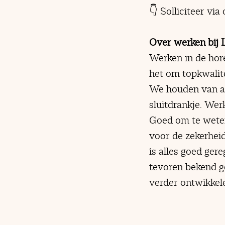
👇 Solliciteer vi
Over werken bij 
Werken in de hore
het om topkwalite
We houden van aan
sluitdrankje. Wer
Goed om te weten
voor de zekerheid
is alles goed ger
tevoren bekend ge
verder ontwikkele