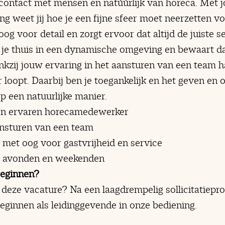
 contact met mensen en natúúrlijk van horeca. Met 
ling weet jij hoe je een fijne sfeer moet neerzetten v
 oog voor detail en zorgt ervoor dat altijd de juiste 
t je thuis in een dynamische omgeving en bewaart d
nkzij jouw ervaring in het aansturen van een team h
ker loopt. Daarbij ben je toegankelijk en het geven e
op een natuurlijke manier.
en ervaren horecamedewerker
nsturen van een team
met oog voor gastvrijheid en service
n avonden en weekenden
beginnen?
deze vacature? Na een laagdrempelig sollicitatiepro
beginnen als leidinggevende in onze bediening.