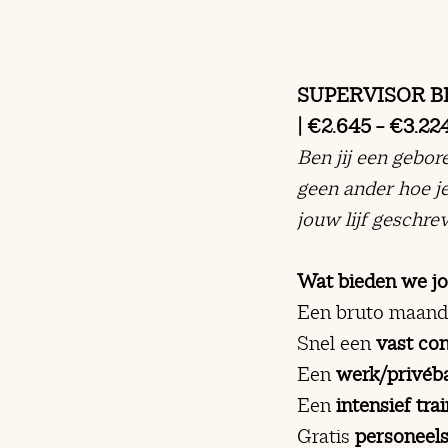
SUPERVISOR B
| €2.645 – €3.224
Ben jij een gebor
geen ander hoe je
jouw lijf geschre
Wat bieden we j
Een bruto maand
Snel een
vast con
Een
werk/privéb
Een
intensief tr
Gratis
personeels