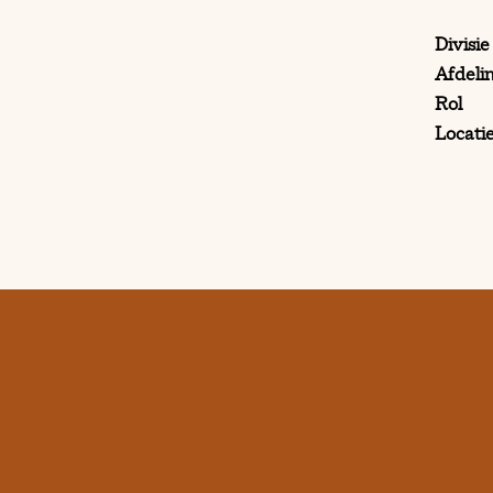
Divisie
Afdeli
Rol
Locati