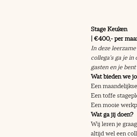
Stage Keuken
| €400,- per maan
In deze leerzame
collega’s ga je i
gasten en je bent
Wat bieden we j
Een maandelijkse
Een toffe stagepl
Een mooie werkpl
Wat ga jij doen?
Wij leren je graa
altijd wel een col