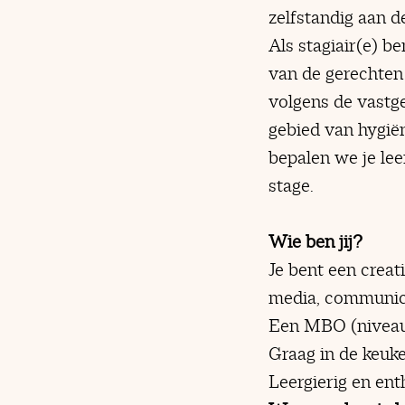
zelfstandig aan d
Als stagiair(e) b
van de gerechten 
volgens de vastge
gebied van hygië
bepalen we je lee
stage.
Wie ben jij?
Je bent een creat
media, communicat
Een MBO (niveau 
Graag in de keuke
Leergierig en ent