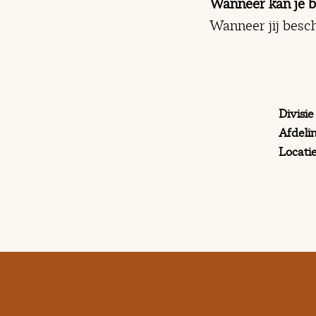
Wanneer kan je 
Wanneer jij besch
Divisie
Afdeli
Locati