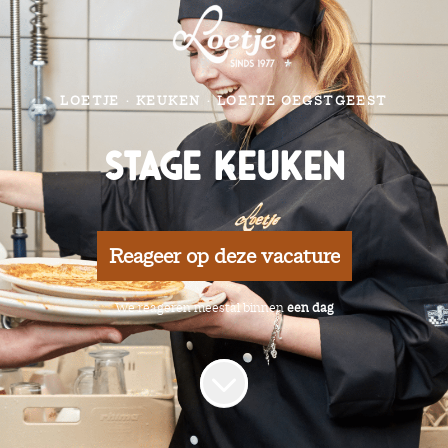
LOETJE
·
KEUKEN
·
LOETJE OEGSTGEEST
Stage Keuken
Reageer op deze vacature
We reageren meestal binnen
een dag