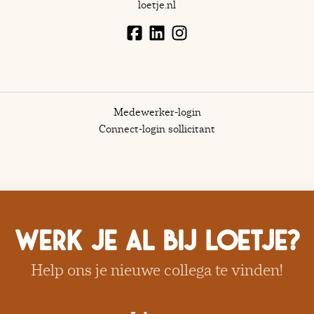
loetje.nl
Medewerker-login
Connect-login sollicitant
Werk je al bij Loetje?
Help ons je nieuwe collega te vinden!