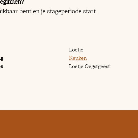
beginnen?
ikbaar bent en je stageperiode start.
Loetje
ng
Keuken
es
Loetje Oegstgeest