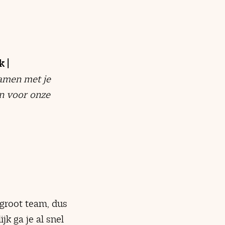
k |
Samen met je
en voor onze
 groot team, dus
jk ga je al snel