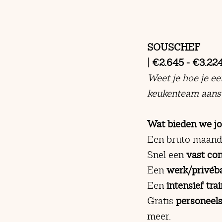
SOUSCHEF
| €2.645 - €3.224
Weet je hoe je ee
keukenteam aanstu
Wat bieden we j
Een bruto maand
Snel een
vast con
Een
werk/privéb
Een
intensief tr
Gratis
personeels
meer.