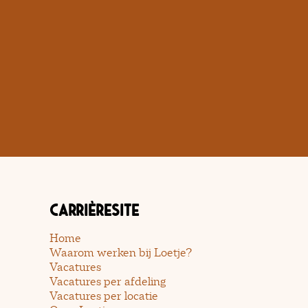
Carrièresite
Home
Waarom werken bij Loetje?
Vacatures
Vacatures per afdeling
Vacatures per locatie