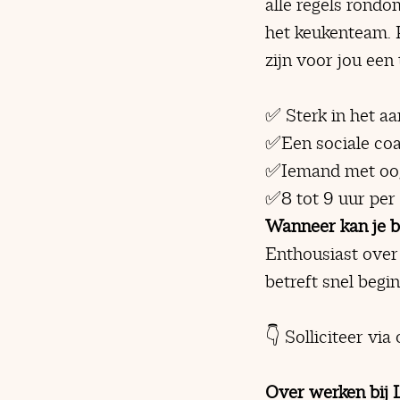
alle regels rond
het keukenteam. 
zijn voor jou een
✅ Sterk in het a
✅Een sociale coa
✅Iemand met oog 
✅8 tot 9 uur per
Wanneer kan je 
Enthousiast over 
betreft snel begi
👇 Solliciteer vi
Over werken bij 