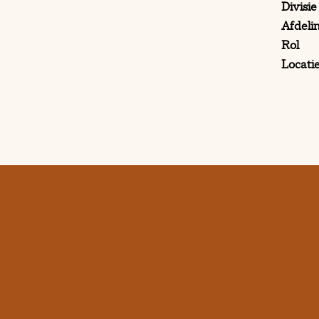
Divisie
Afdeli
Rol
Locati