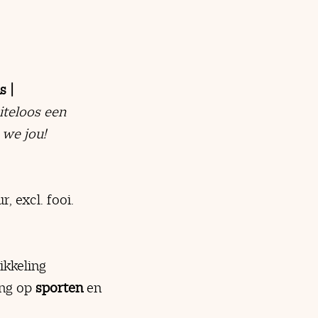
s |
iteloos een
 we jou!
, excl. fooi.
ikkeling
ing op
sporten
en