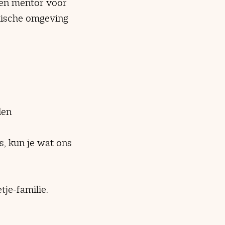
 en mentor voor
mische omgeving
den
s, kun je wat ons
tje-familie.