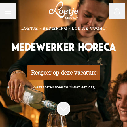
CARRIÈREMENU
Pagin
LOETJE
·
BEDIENING
·
LOETJE VUGHT
Medewerker Horeca
Reageer op deze vacature
We reageren meestal binnen
een dag