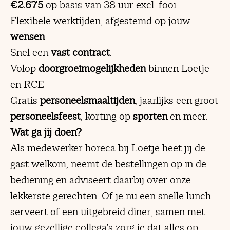
€2.675
op basis van 38 uur excl. fooi.
Flexibele werktijden, afgestemd op jouw
wensen
.
Snel een
vast contract
.
Volop
doorgroeimogelijkheden
binnen Loetje
en RCE
Gratis
personeelsmaaltijden
, jaarlijks een groot
personeelsfeest
, korting op
sporten
en meer.
Wat ga jij doen?
Als medewerker horeca bij Loetje heet jij de
gast welkom, neemt de bestellingen op in de
bediening en adviseert daarbij over onze
lekkerste gerechten. Of je nu een snelle lunch
serveert of een uitgebreid diner; samen met
jouw gezellige collega's zorg je dat alles op