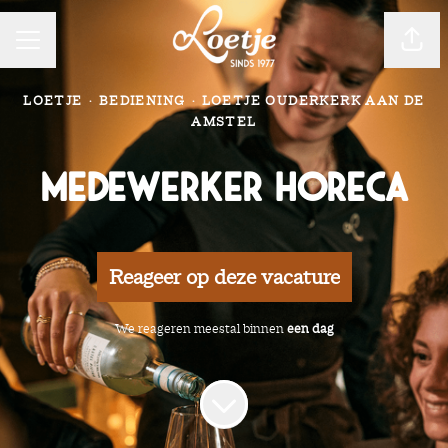
CARRIÈREMENU
Pagin
LOETJE
·
BEDIENING
·
LOETJE OUDERKERK AAN DE
AMSTEL
Medewerker Horeca
Reageer op deze vacature
We reageren meestal binnen
een dag