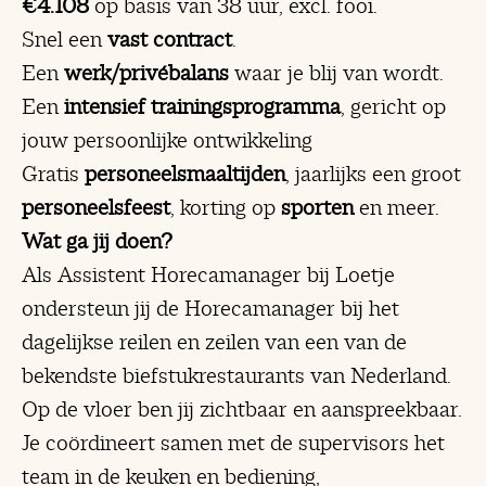
€4.108
op basis van 38 uur, excl. fooi.
Snel een
vast contract
.
Een
werk/privébalans
waar je blij van wordt.
Een
intensief trainingsprogramma
, gericht op
jouw persoonlijke ontwikkeling
Gratis
personeelsmaaltijden
, jaarlijks een groot
personeelsfeest
, korting op
sporten
en meer.
Wat ga jij doen?
Als Assistent Horecamanager bij Loetje
ondersteun jij de Horecamanager bij het
dagelijkse reilen en zeilen van een van de
bekendste biefstukrestaurants van Nederland.
Op de vloer ben jij zichtbaar en aanspreekbaar.
Je coördineert samen met de supervisors het
team in de keuken en bediening,